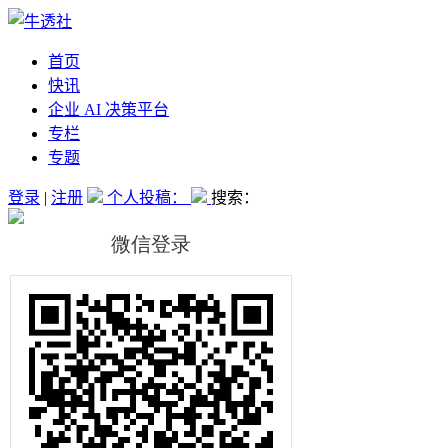
首页
快讯
企业 AI 决策平台
专栏
专题
登录
|
注册
个人投稿：
搜索：