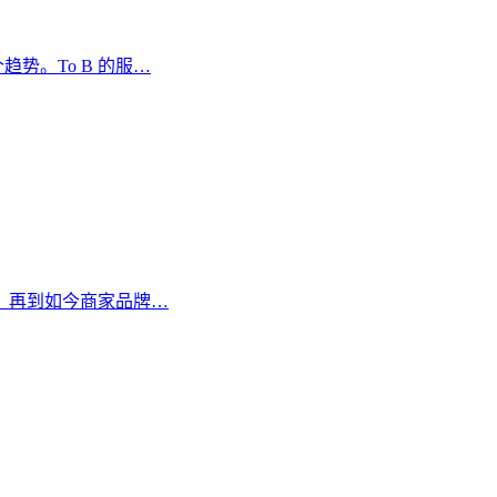
势。To B 的服…
，再到如今商家品牌…