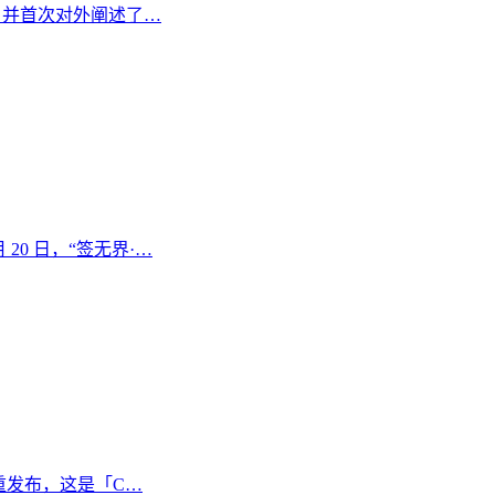
”，并首次对外阐述了…
0 日，“签无界·…
榜单隆重发布，这是「C…