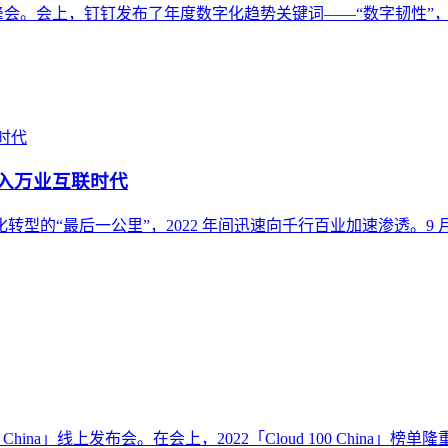
 秋季钉峰会。会上，钉钉发布了年度数字化趋势关键词——“数字韧性
进入万业互联时代
的“最后一公里”，2022 年间迅速向千行百业加速渗透。9 月 2
 China」线上发布会。在会上，2022「Cloud 100 China」