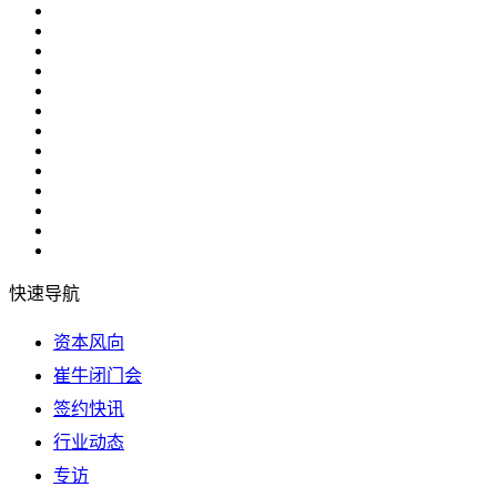
快速导航
资本风向
崔牛闭门会
签约快讯
行业动态
专访