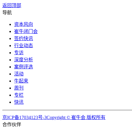
返回顶部
导航
资本风向
崔牛闭门会
签约快讯
行业动态
专访
深度分析
案例评选
活动
牛起来
周刊
专栏
快讯
京ICP备17034123号-3Copyright © 崔牛会 版权所有
合作伙伴