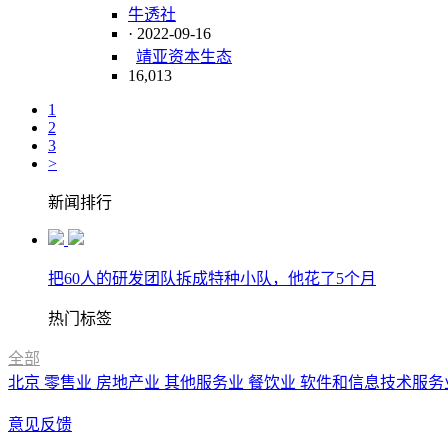
牛透社
· 2022-09-16
靖亚资本
生态
16,013
1
2
3
>
新闻排行
把60人的研发团队拆成特种小队，他花了5个月
热门标签
全部
北京
零售业
房地产业
其他服务业
餐饮业
软件和信息技术服务
意见反馈