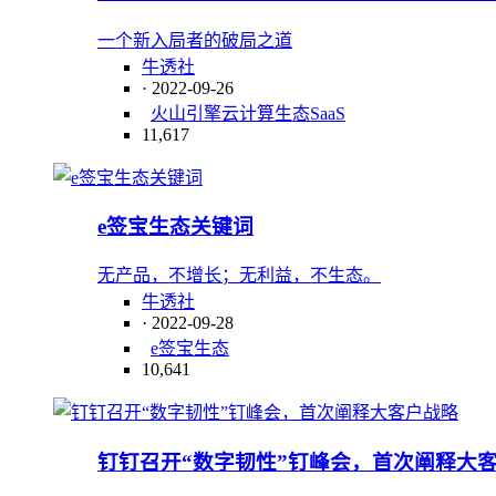
一个新入局者的破局之道
牛透社
· 2022-09-26
火山引擎
云计算
生态
SaaS
11,617
e签宝生态关键词
无产品，不增长；无利益，不生态。
牛透社
· 2022-09-28
e签宝
生态
10,641
钉钉召开“数字韧性”钉峰会，首次阐释大