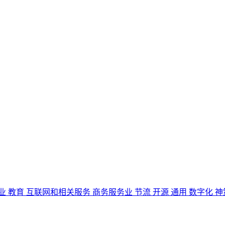
业
教育
互联网和相关服务
商务服务业
节流
开源
通用
数字化
神