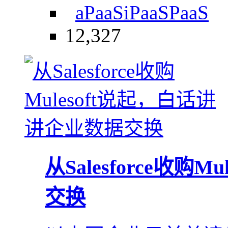
aPaaS
iPaaS
PaaS
12,327
从Salesforce收购
交换