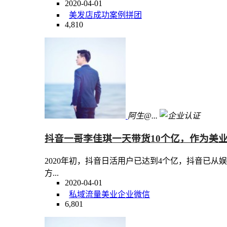
2020-04-01
美发店
成功案例
拼团
4,810
阿生@...
抖音一哥李佳琪一天带货10个亿，作为美
2020年初，抖音日活用户已达到4个亿，抖音已
方...
2020-04-01
私域流量
美业
企业微信
6,801