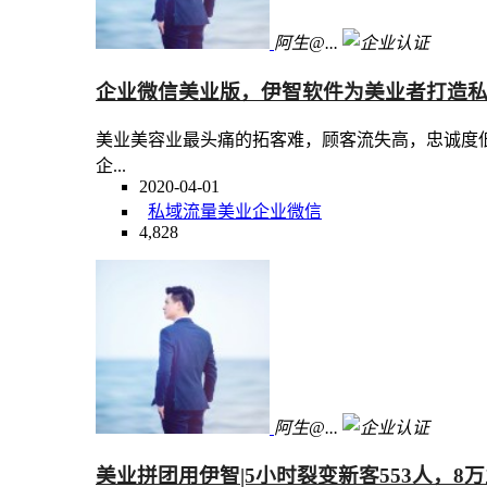
阿生@...
企业微信美业版，伊智软件为美业者打造
美业美容业最头痛的拓客难，顾客流失高，忠诚度
企...
2020-04-01
私域流量
美业
企业微信
4,828
阿生@...
美业拼团用伊智|5小时裂变新客553人，