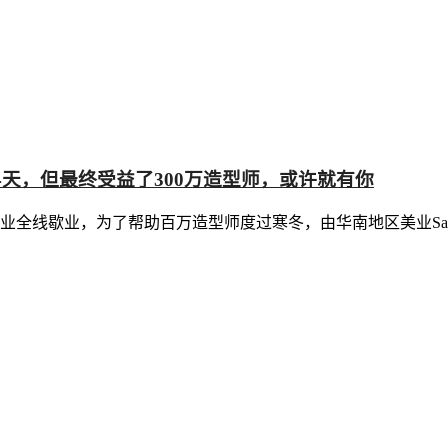
天，但最终受益了300万造型师，或许就有你
下美业全线歇业，为了帮助百万造型师度过寒冬，由华南地区美业S