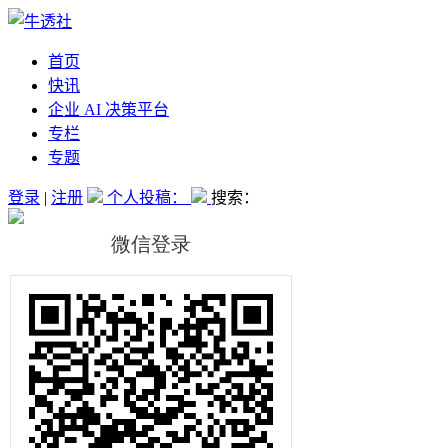
首页
快讯
企业 AI 决策平台
专栏
专题
登录
|
注册
个人投稿：
搜索：