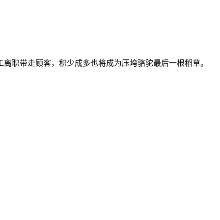
工离职带走顾客，积少成多也将成为压垮骆驼最后一根稻草。