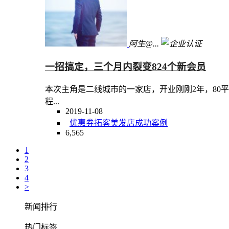
阿生@...
一招搞定，三个月内裂变824个新会员
本次主角是二线城市的一家店，开业刚刚2年，80平
程...
2019-11-08
优惠券
拓客
美发店
成功案例
6,565
1
2
3
4
>
新闻排行
热门标签