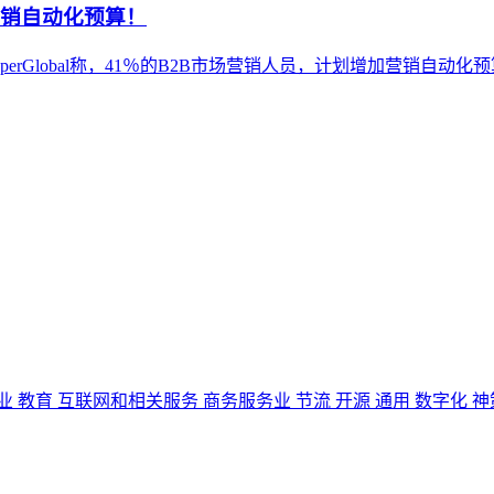
营销自动化预算！
rGlobal称，41％的B2B市场营销人员，计划增加营销自动化预
业
教育
互联网和相关服务
商务服务业
节流
开源
通用
数字化
神