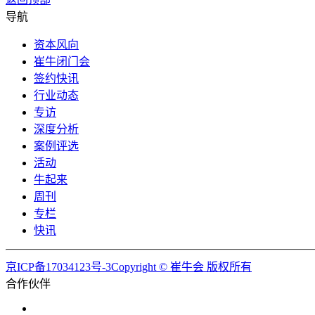
导航
资本风向
崔牛闭门会
签约快讯
行业动态
专访
深度分析
案例评选
活动
牛起来
周刊
专栏
快讯
京ICP备17034123号-3Copyright © 崔牛会 版权所有
合作伙伴