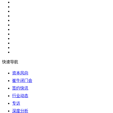
快速导航
资本风向
崔牛闭门会
签约快讯
行业动态
专访
深度分析