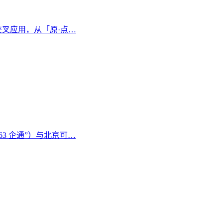
交叉应用，从「原·点…
3 企通”）与北京可…