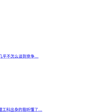
他几乎不怎么谈到竞争…
理工科出身的我听懂了…