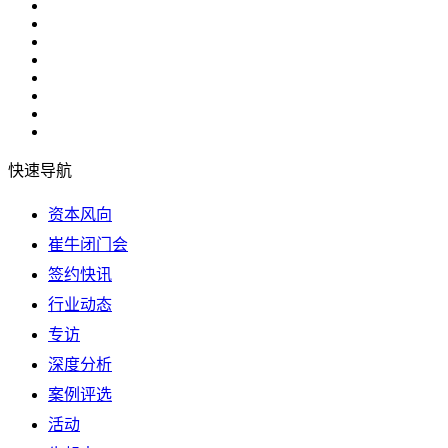
快速导航
资本风向
崔牛闭门会
签约快讯
行业动态
专访
深度分析
案例评选
活动