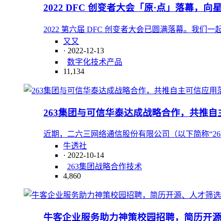
2022 DFC 创变者大会「原·点」落幕，
2022 第六届 DFC 创变者大会已圆满落幕。
又又
· 2022-12-13
数字化
技术
产品
11,134
263集团与可信华泰达成战略合作，共推自
近期，二六三网络通信股份有限公司（以下简称“26
牛透社
· 2022-10-14
263集团
战略合作
技术
4,860
牛客企业服务助力神策校园招聘，简历开