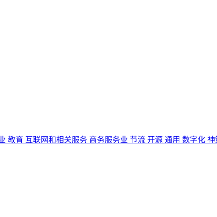
业
教育
互联网和相关服务
商务服务业
节流
开源
通用
数字化
神