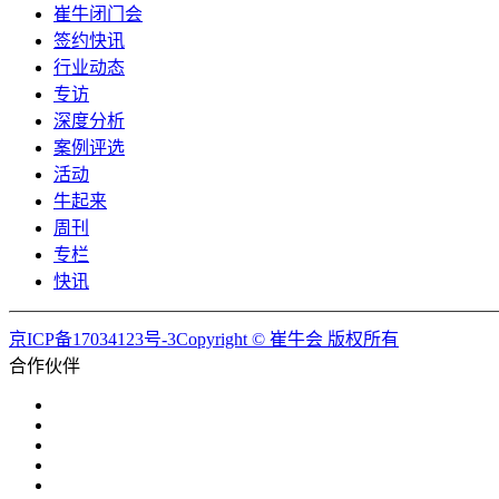
崔牛闭门会
签约快讯
行业动态
专访
深度分析
案例评选
活动
牛起来
周刊
专栏
快讯
京ICP备17034123号-3Copyright © 崔牛会 版权所有
合作伙伴