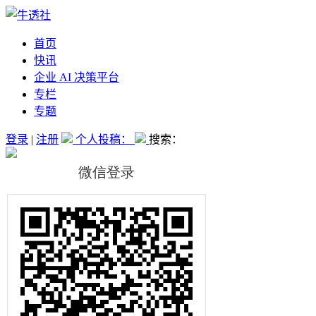
首页
快讯
企业 AI 决策平台
专栏
专题
登录
|
注册
个人投稿：
搜索：