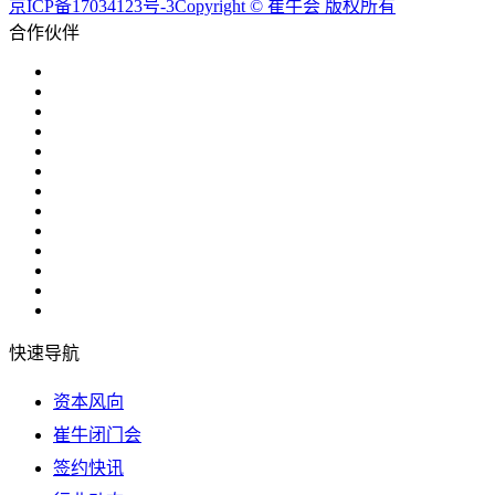
京ICP备17034123号-3Copyright © 崔牛会 版权所有
合作伙伴
快速导航
资本风向
崔牛闭门会
签约快讯