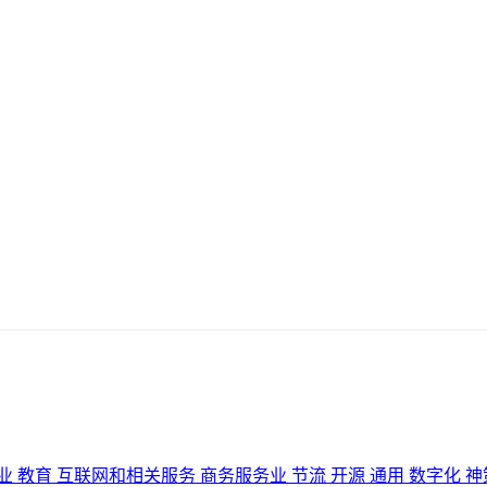
业
教育
互联网和相关服务
商务服务业
节流
开源
通用
数字化
神