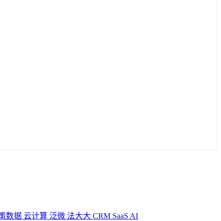
策数据
云计算
泛微
法大大
CRM
SaaS
AI