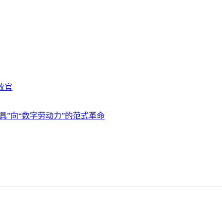
收官
成工具”向“数字劳动力”的范式革命