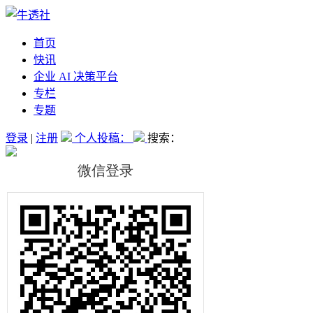
首页
快讯
企业 AI 决策平台
专栏
专题
登录
|
注册
个人投稿：
搜索：