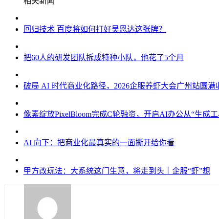
相关新闻
回归技术 百度将如何打好吴恩达这张牌？
把60人的研发团队拆成特种小队，他花了5个月
破局 AI 时代商业化路径，2026企服养虾大会广州站圆满
像素绽放PixelBloom完成C轮融资，开启AI办公从“生
AI 向下：把商业化最真实的一面撕开给你看
甲方改玩法：大系统这门生意，将走到头｜企服“虾”想