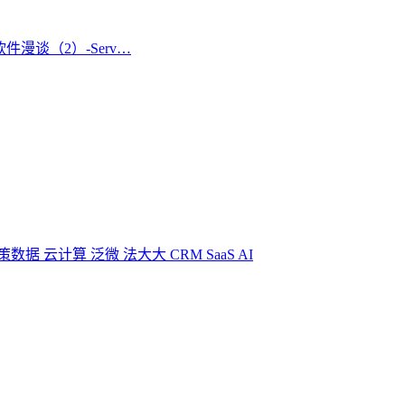
漫谈（2）-Serv…
策数据
云计算
泛微
法大大
CRM
SaaS
AI