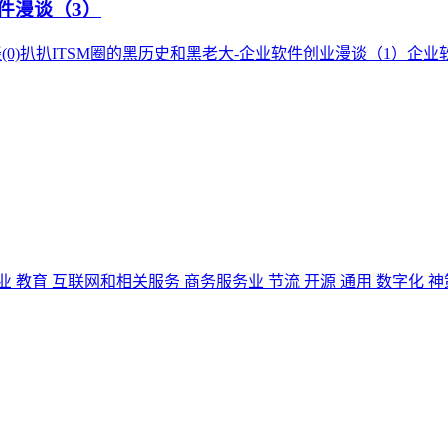
软件漫谈（3）
)扒扒ITSM圈的黑历史和黑老大-企业软件创业漫谈（1）企业软件
业
教育
互联网和相关服务
商务服务业
节流
开源
通用
数字化
神