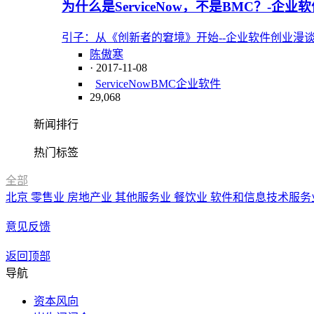
为什么是ServiceNow，不是BMC？-企业
引子：从《创新者的窘境》开始--企业软件创业漫谈(0
陈傲寒
· 2017-11-08
ServiceNow
BMC
企业软件
29,068
新闻排行
热门标签
全部
北京
零售业
房地产业
其他服务业
餐饮业
软件和信息技术服务
意见反馈
返回顶部
导航
资本风向