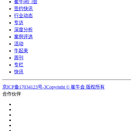
崔牛闭门会
签约快讯
行业动态
专访
深度分析
案例评选
活动
牛起来
周刊
专栏
快讯
京ICP备17034123号-3Copyright © 崔牛会 版权所有
合作伙伴