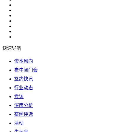
快速导航
资本风向
崔牛闭门会
签约快讯
行业动态
专访
深度分析
案例评选
活动
牛起来