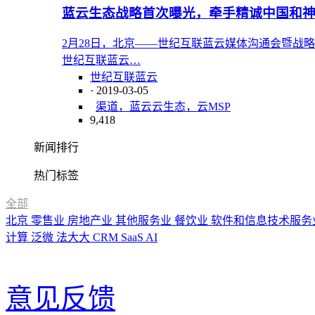
蓝云生态战略首次曝光，牵手精诚中国和
2月28日，北京——世纪互联蓝云媒体沟通会暨战
世纪互联蓝云…
世纪互联蓝云
· 2019-03-05
渠道，蓝云
云生态，云MSP
9,418
新闻排行
热门标签
全部
北京
零售业
房地产业
其他服务业
餐饮业
软件和信息技术服务
计算
泛微
法大大
CRM
SaaS
AI
意见反馈