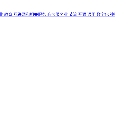
业
教育
互联网和相关服务
商务服务业
节流
开源
通用
数字化
神