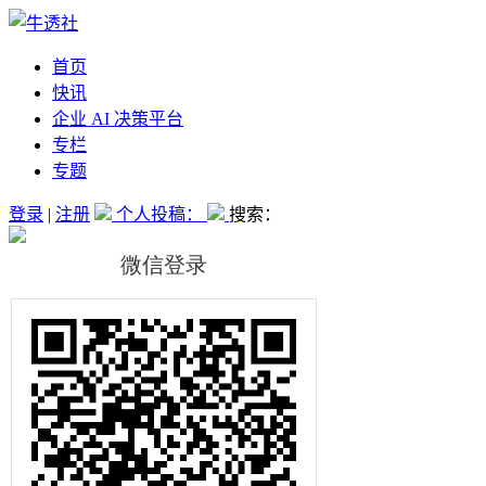
首页
快讯
企业 AI 决策平台
专栏
专题
登录
|
注册
个人投稿：
搜索：