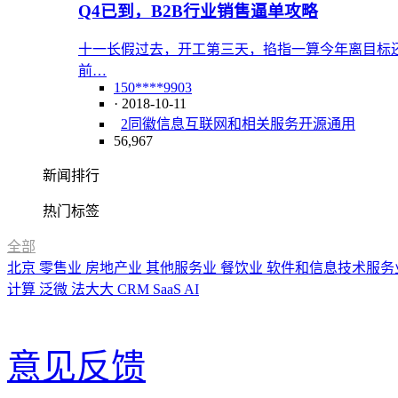
Q4已到，B2B行业销售逼单攻略
十一长假过去，开工第三天，掐指一算今年离目标还
前…
150****9903
· 2018-10-11
2
同徽信息
互联网和相关服务
开源
通用
56,967
新闻排行
热门标签
全部
北京
零售业
房地产业
其他服务业
餐饮业
软件和信息技术服务
计算
泛微
法大大
CRM
SaaS
AI
意见反馈