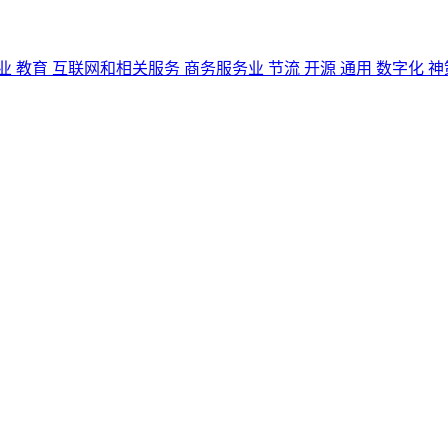
业
教育
互联网和相关服务
商务服务业
节流
开源
通用
数字化
神