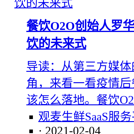
餐饮O2O创始人罗
饮的未来式
导读：从第三方媒体
角，来看一看疫情后
该怎么落地。餐饮O
观麦生鲜SaaS服
· 2021-02-04