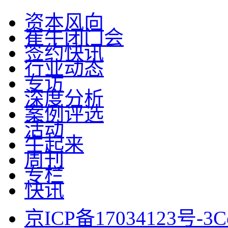
资本风向
崔牛闭门会
签约快讯
行业动态
专访
深度分析
案例评选
活动
牛起来
周刊
专栏
快讯
京ICP备17034123号-3
C