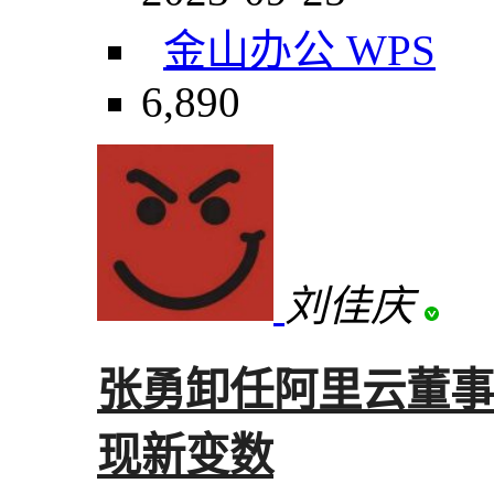
金山办公 WPS
6,890
刘佳庆
张勇卸任阿里云董事
现新变数