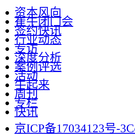
资本风向
崔牛闭门会
签约快讯
行业动态
专访
深度分析
案例评选
活动
牛起来
周刊
专栏
快讯
京ICP备17034123号-3
C