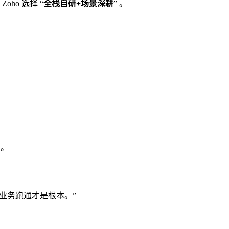
ho 选择 “
全栈自研+场景深耕
” 。
。
局。
，业务跑通才是根本。”