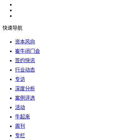
快速导航
资本风向
崔牛闭门会
签约快讯
行业动态
专访
深度分析
案例评选
活动
牛起来
周刊
专栏