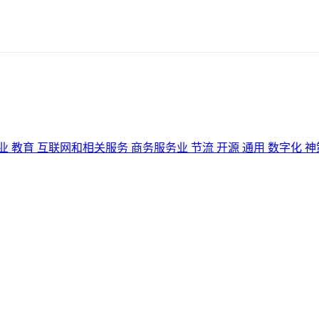
业
教育
互联网和相关服务
商务服务业
节流
开源
通用
数字化
神