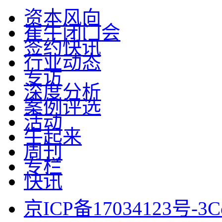
资本风向
崔牛闭门会
签约快讯
行业动态
专访
深度分析
案例评选
活动
牛起来
周刊
专栏
快讯
京ICP备17034123号-3
C