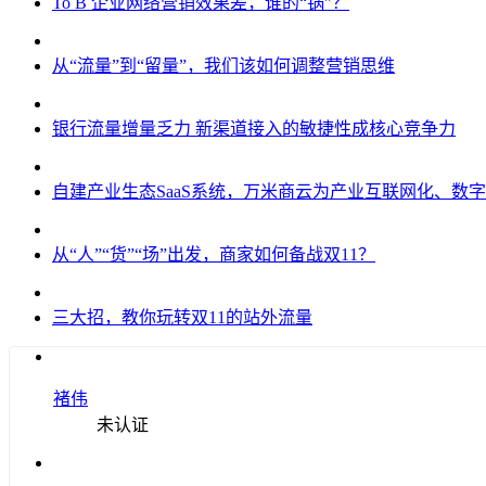
To B 企业网络营销效果差，谁的“锅”？
从“流量”到“留量”，我们该如何调整营销思维
银行流量增量乏力 新渠道接入的敏捷性成核心竞争力
自建产业生态SaaS系统，万米商云为产业互联网化、数
从“人”“货”“场”出发，商家如何备战双11？
三大招，教你玩转双11的站外流量
褚伟
未认证