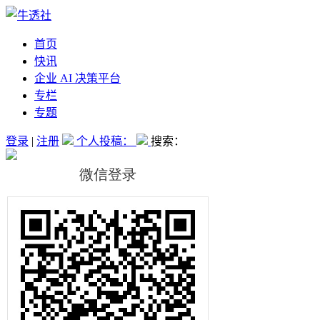
首页
快讯
企业 AI 决策平台
专栏
专题
登录
|
注册
个人投稿：
搜索：