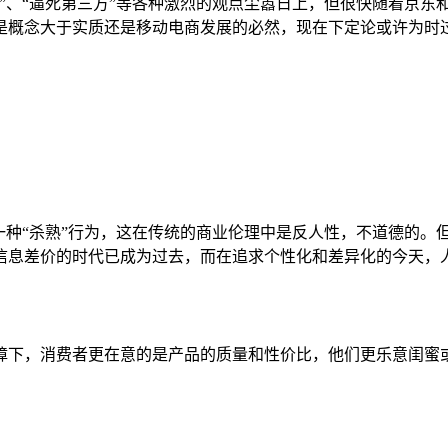
”、“逼死第三方”等各种激烈的观点尘嚣日上，但很快随着京东
是概念大于实质还是移动电商发展的必然，现在下定论或许为时
一种“杀熟”行为，这在传统的商业伦理中是反人性，不道德的。
信息差价的时代已成为过去，而在追求个性化和差异化的今天，
障下，消费者更在意的是产品的质量和性价比，他们更乐意闺蜜