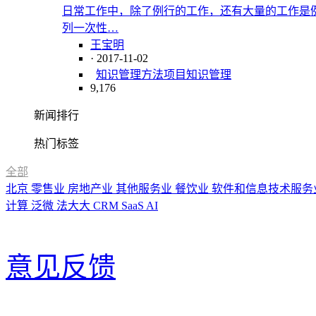
日常工作中，除了例行的工作，还有大量的工作是
列一次性…
王宝明
· 2017-11-02
知识管理方法
项目知识管理
9,176
新闻排行
热门标签
全部
北京
零售业
房地产业
其他服务业
餐饮业
软件和信息技术服务
计算
泛微
法大大
CRM
SaaS
AI
意见反馈