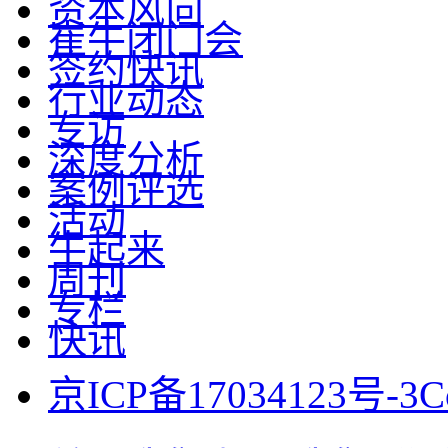
资本风向
崔牛闭门会
签约快讯
行业动态
专访
深度分析
案例评选
活动
牛起来
周刊
专栏
快讯
京ICP备17034123号-3
C