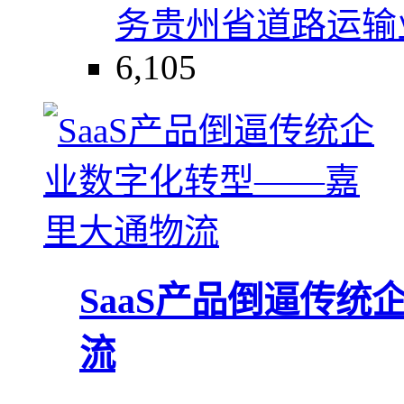
务
贵州省
道路运输
6,105
SaaS产品倒逼传
流