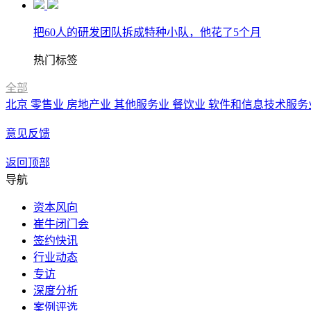
把60人的研发团队拆成特种小队，他花了5个月
热门标签
全部
北京
零售业
房地产业
其他服务业
餐饮业
软件和信息技术服务
意见反馈
返回顶部
导航
资本风向
崔牛闭门会
签约快讯
行业动态
专访
深度分析
案例评选