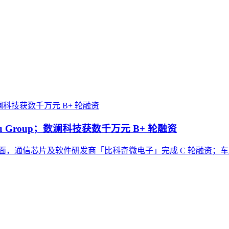
aru Group；数澜科技获数千万元 B+ 轮融资
。国内方面，通信芯片及软件研发商「比科奇微电子」完成 C 轮融资