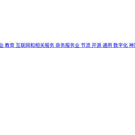
业
教育
互联网和相关服务
商务服务业
节流
开源
通用
数字化
神