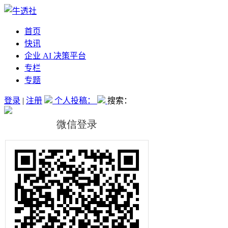
首页
快讯
企业 AI 决策平台
专栏
专题
登录
|
注册
个人投稿：
搜索：