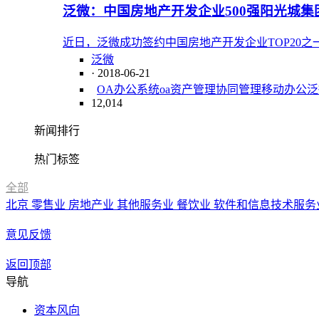
泛微：中国房地产开发企业500强阳光城集
近日，泛微成功签约中国房地产开发企业TOP20
泛微
· 2018-06-21
OA办公系统
oa
资产管理
协同管理
移动办公
泛
12,014
新闻排行
热门标签
全部
北京
零售业
房地产业
其他服务业
餐饮业
软件和信息技术服务
意见反馈
返回顶部
导航
资本风向