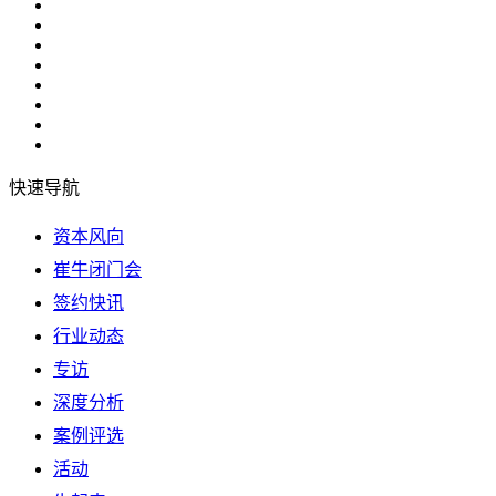
快速导航
资本风向
崔牛闭门会
签约快讯
行业动态
专访
深度分析
案例评选
活动