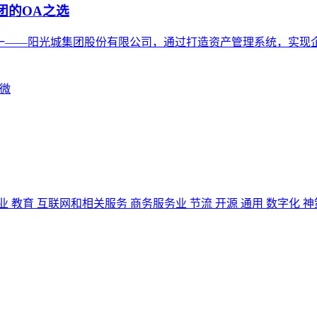
团的OA之选
之一——阳光城集团股份有限公司，通过打造资产管理系统，实现
微
业
教育
互联网和相关服务
商务服务业
节流
开源
通用
数字化
神