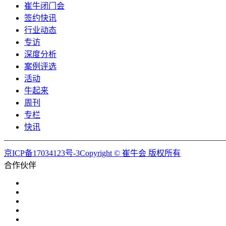
崔牛闭门会
签约快讯
行业动态
专访
深度分析
案例评选
活动
牛起来
周刊
专栏
快讯
京ICP备17034123号-3Copyright © 崔牛会 版权所有
合作伙伴