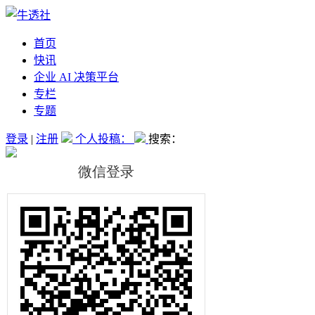
首页
快讯
企业 AI 决策平台
专栏
专题
登录
|
注册
个人投稿：
搜索：