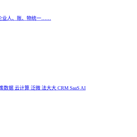
企业人、账、物统一……
策数据
云计算
泛微
法大大
CRM
SaaS
AI