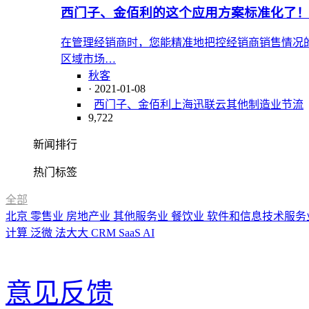
西门子、金佰利的这个应用方案标准化了
在管理经销商时，您能精准地把控经销商销售情况
区域市场…
秋客
· 2021-01-08
西门子、金佰利
上海
迅联云
其他制造业
节流
9,722
新闻排行
热门标签
全部
北京
零售业
房地产业
其他服务业
餐饮业
软件和信息技术服务
计算
泛微
法大大
CRM
SaaS
AI
意见反馈