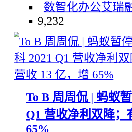
数智化办公
艾瑞
9,232
To B 周周侃 | 蚂
Q1 营收净利双降；
65%