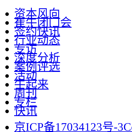
资本风向
崔牛闭门会
签约快讯
行业动态
专访
深度分析
案例评选
活动
牛起来
周刊
专栏
快讯
京ICP备17034123号-3
C