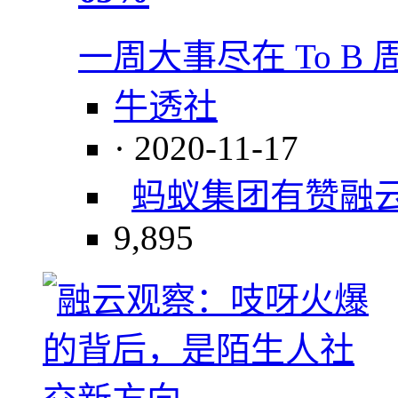
一周大事尽在 To B
牛透社
· 2020-11-17
蚂蚁集团
有赞
融
9,895