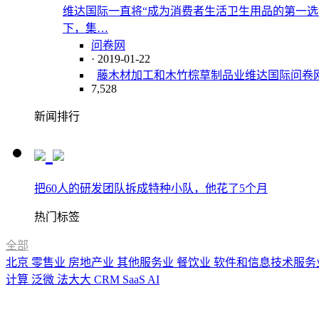
维达国际一直将“成为消费者生活卫生用品的第一选
下，集…
问卷网
· 2019-01-22
藤
木材加工和木
竹
棕
草制品业
维达国际
问卷
7,528
新闻排行
把60人的研发团队拆成特种小队，他花了5个月
热门标签
全部
北京
零售业
房地产业
其他服务业
餐饮业
软件和信息技术服务
计算
泛微
法大大
CRM
SaaS
AI