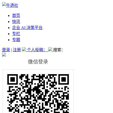
首页
快讯
企业 AI 决策平台
专栏
专题
登录
|
注册
个人投稿：
搜索：