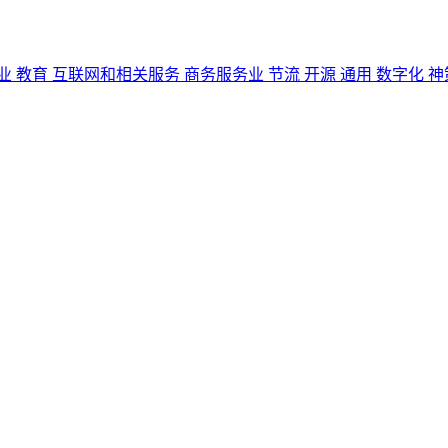
业
教育
互联网和相关服务
商务服务业
节流
开源
通用
数字化
神