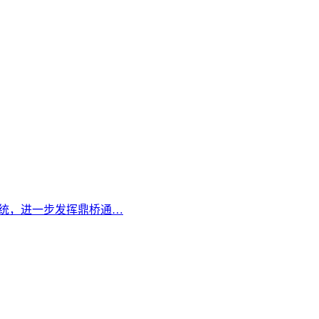
系统，进一步发挥鼎桥通…