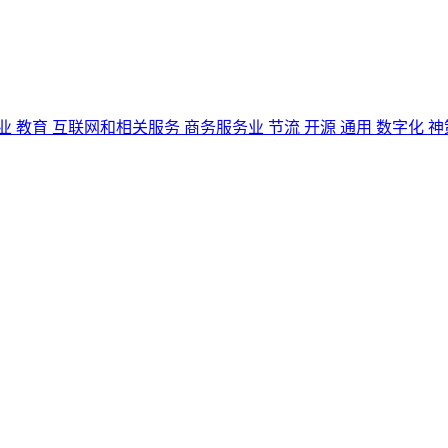
业
教育
互联网和相关服务
商务服务业
节流
开源
通用
数字化
神