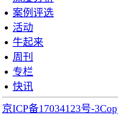
案例评选
活动
牛起来
周刊
专栏
快讯
京ICP备17034123号-3Co