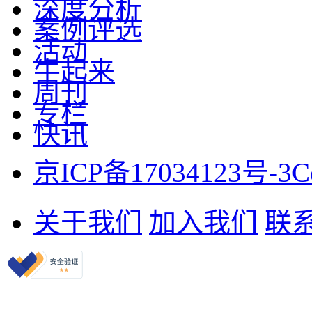
深度分析
案例评选
活动
牛起来
周刊
专栏
快讯
京ICP备17034123号-3
C
关于我们
加入我们
联