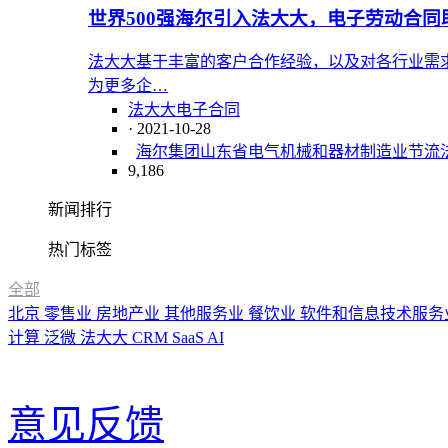
世界500强海尔引入法大大，电子劳动合同
法大大基于丰富的客户合作经验，以及对各行业需
为更多企…
法大大电子合同
· 2021-10-28
海尔集团
山东省
电气机械和器材制造业
节流
9,186
新闻排行
热门标签
全部
北京
零售业
房地产业
其他服务业
餐饮业
软件和信息技术服务
计算
泛微
法大大
CRM
SaaS
AI
意见反馈