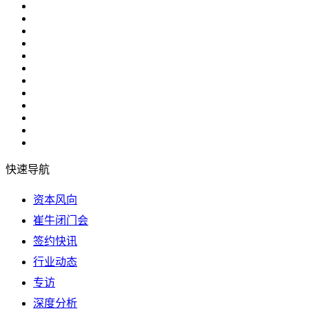
快速导航
资本风向
崔牛闭门会
签约快讯
行业动态
专访
深度分析