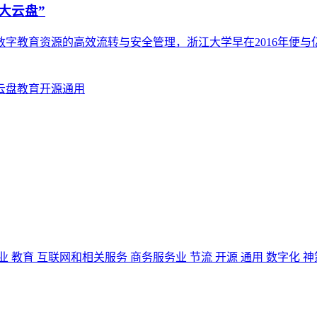
大云盘”
字教育资源的高效流转与安全管理，浙江大学早在2016年便与
云盘
教育
开源
通用
业
教育
互联网和相关服务
商务服务业
节流
开源
通用
数字化
神