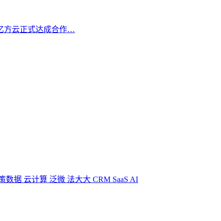
亿方云正式达成合作…
策数据
云计算
泛微
法大大
CRM
SaaS
AI