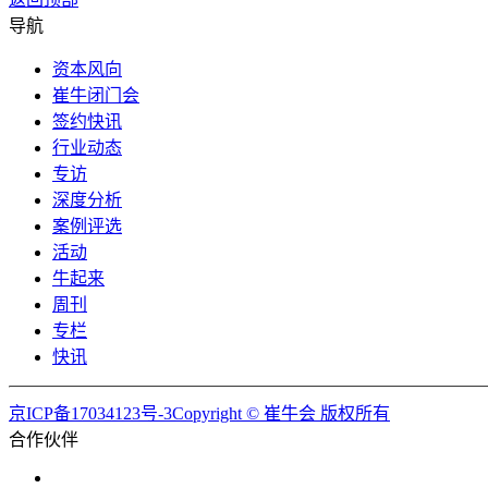
导航
资本风向
崔牛闭门会
签约快讯
行业动态
专访
深度分析
案例评选
活动
牛起来
周刊
专栏
快讯
京ICP备17034123号-3Copyright © 崔牛会 版权所有
合作伙伴