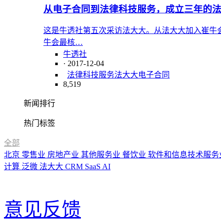
从电子合同到法律科技服务，成立三年的法
这是牛透社第五次采访法大大。从法大大加入崔牛
牛会最核…
牛透社
· 2017-12-04
法律科技服务
法大大
电子合同
8,519
新闻排行
热门标签
全部
北京
零售业
房地产业
其他服务业
餐饮业
软件和信息技术服务
计算
泛微
法大大
CRM
SaaS
AI
意见反馈