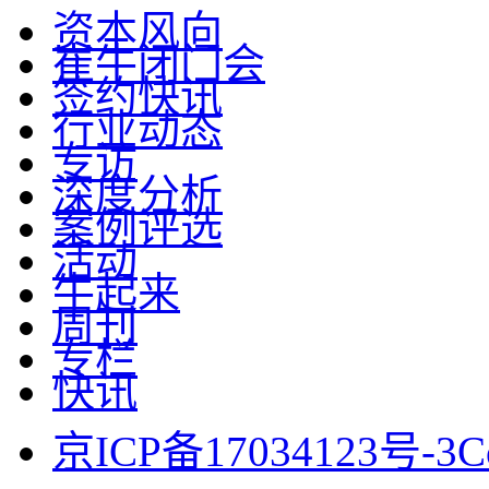
资本风向
崔牛闭门会
签约快讯
行业动态
专访
深度分析
案例评选
活动
牛起来
周刊
专栏
快讯
京ICP备17034123号-3
C