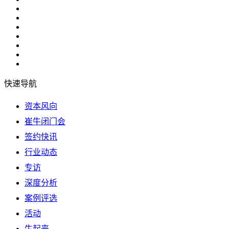
快速导航
资本风向
崔牛闭门会
签约快讯
行业动态
专访
深度分析
案例评选
活动
牛起来