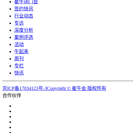
崔牛闭门会
签约快讯
行业动态
专访
深度分析
案例评选
活动
牛起来
周刊
专栏
快讯
京ICP备17034123号-3Copyright © 崔牛会 版权所有
合作伙伴