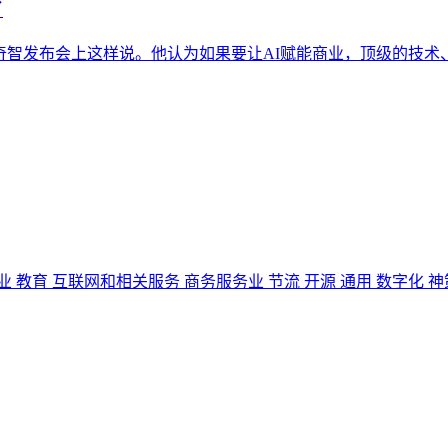
了
新奇智发布会上这样说。他认为如果要让AI赋能商业，顶级的技术
业
教育
互联网和相关服务
商务服务业
节流
开源
通用
数字化
神