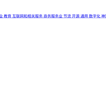
业
教育
互联网和相关服务
商务服务业
节流
开源
通用
数字化
神