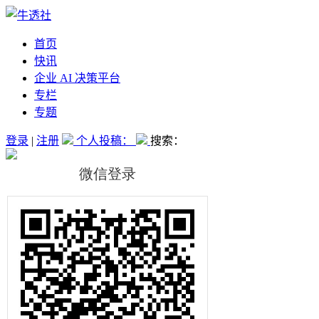
首页
快讯
企业 AI 决策平台
专栏
专题
登录
|
注册
个人投稿：
搜索：