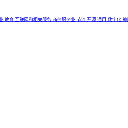
业
教育
互联网和相关服务
商务服务业
节流
开源
通用
数字化
神