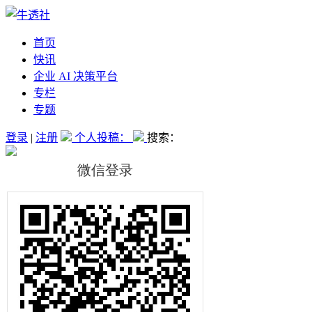
首页
快讯
企业 AI 决策平台
专栏
专题
登录
|
注册
个人投稿：
搜索：