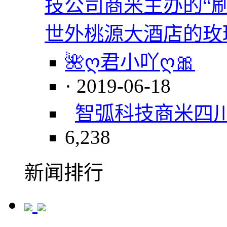
技公司商米主办的“
世外桃源大酒店的玫
🌺ღ君小吖ღ🎀
· 2019-06-18
智弧科技
商米
四
6,238
新闻排行