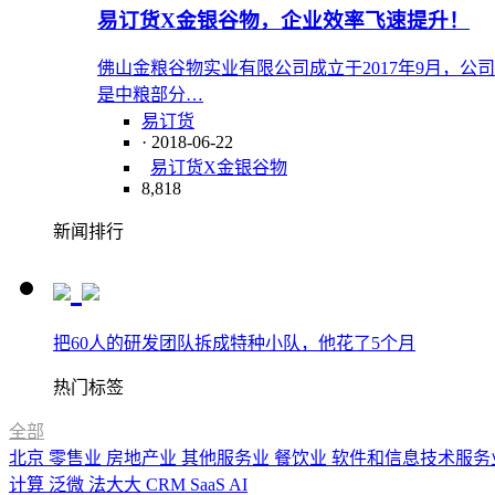
易订货X金银谷物，企业效率飞速提升！
佛山金粮谷物实业有限公司成立于2017年9月，公司
是中粮部分…
易订货
· 2018-06-22
易订货X金银谷物
8,818
新闻排行
把60人的研发团队拆成特种小队，他花了5个月
热门标签
全部
北京
零售业
房地产业
其他服务业
餐饮业
软件和信息技术服务
计算
泛微
法大大
CRM
SaaS
AI