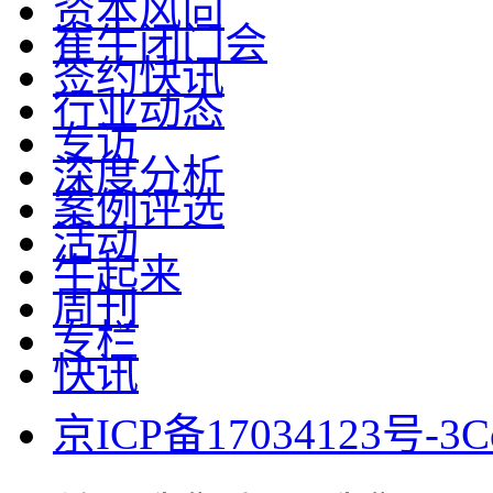
资本风向
崔牛闭门会
签约快讯
行业动态
专访
深度分析
案例评选
活动
牛起来
周刊
专栏
快讯
京ICP备17034123号-3
C