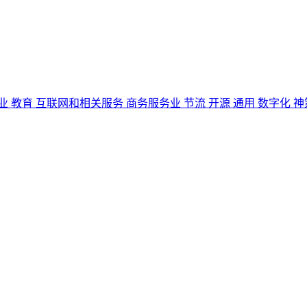
业
教育
互联网和相关服务
商务服务业
节流
开源
通用
数字化
神