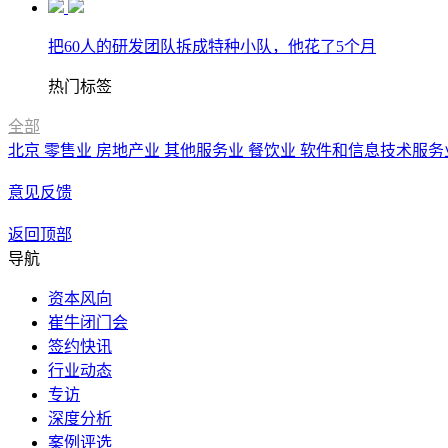
把60人的研发团队拆成特种小队，他花了5个月
热门标签
全部
北京
零售业
房地产业
其他服务业
餐饮业
软件和信息技术服务
意见反馈
返回顶部
导航
资本风向
崔牛闭门会
签约快讯
行业动态
专访
深度分析
案例评选