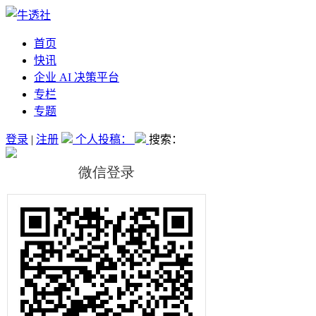
首页
快讯
企业 AI 决策平台
专栏
专题
登录
|
注册
个人投稿：
搜索：