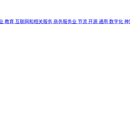
业
教育
互联网和相关服务
商务服务业
节流
开源
通用
数字化
神