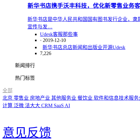
新华书店携手沃丰科技，优化新零售业务
新华书店是中华人民共和国国有图书发行企业，隶
宣传与发…
Udesk客服那些事
· 2019-12-10
新华书店总店
新闻和出版业
开源
Udesk
7,226
新闻排行
热门标签
全部
北京
零售业
房地产业
其他服务业
餐饮业
软件和信息技术服务
计算
泛微
法大大
CRM
SaaS
AI
意见反馈