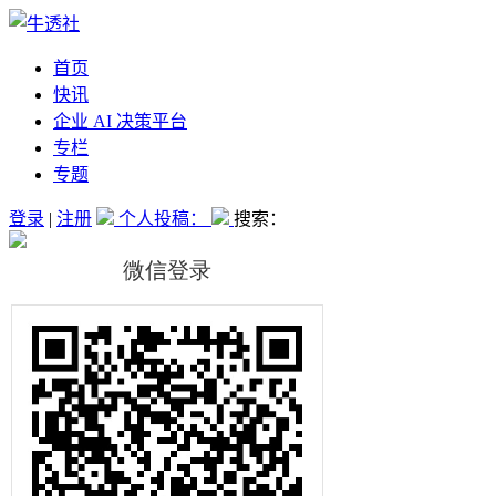
首页
快讯
企业 AI 决策平台
专栏
专题
登录
|
注册
个人投稿：
搜索：