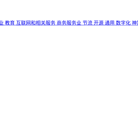
业
教育
互联网和相关服务
商务服务业
节流
开源
通用
数字化
神