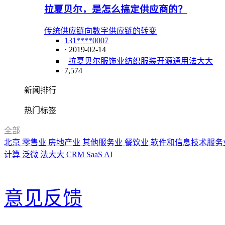
拉夏贝尔，是怎么搞定供应商的？
传统供应链向数字供应链的转变
131****0007
· 2019-02-14
拉夏贝尔
服饰业
纺织服装
开源
通用
法大大
7,574
新闻排行
热门标签
全部
北京
零售业
房地产业
其他服务业
餐饮业
软件和信息技术服务
计算
泛微
法大大
CRM
SaaS
AI
意见反馈