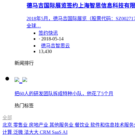
德马吉国际展览签约上海智思信息科技有
2018年5月，德马吉国际展览（股票代码：SZ00
全球…
签约快讯
· 2018-05-14
德马吉
智思云
13,430
新闻排行
把60人的研发团队拆成特种小队，他花了5个月
热门标签
全部
北京
零售业
房地产业
其他服务业
餐饮业
软件和信息技术服务
计算
泛微
法大大
CRM
SaaS
AI