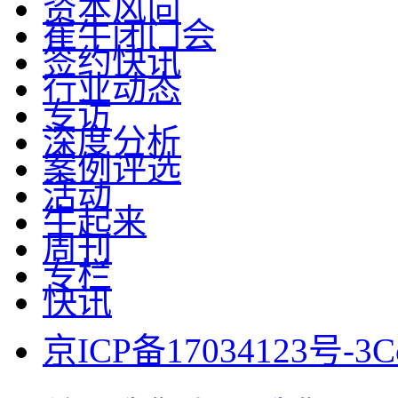
资本风向
崔牛闭门会
签约快讯
行业动态
专访
深度分析
案例评选
活动
牛起来
周刊
专栏
快讯
京ICP备17034123号-3
C