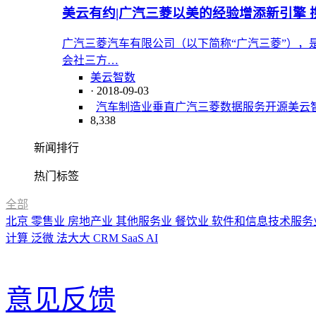
美云有约|广汽三菱以美的经验增添新引擎
广汽三菱汽车有限公司（以下简称“广汽三菱”）
会社三方…
美云智数
· 2018-09-03
汽车制造业
垂直
广汽三菱
数据服务
开源
美云
8,338
新闻排行
热门标签
全部
北京
零售业
房地产业
其他服务业
餐饮业
软件和信息技术服务
计算
泛微
法大大
CRM
SaaS
AI
意见反馈