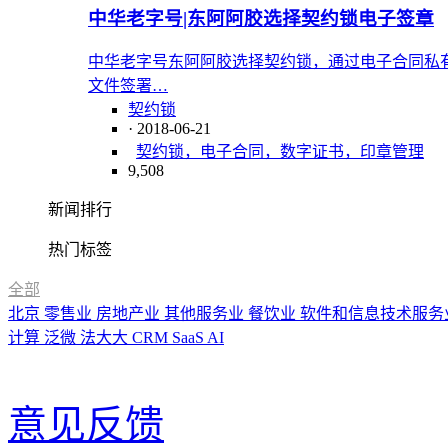
中华老字号|东阿阿胶选择契约锁电子签章
中华老字号东阿阿胶选择契约锁，通过电子合同私
文件签署…
契约锁
· 2018-06-21
契约锁，电子合同，数字证书，印章管理
9,508
新闻排行
热门标签
全部
北京
零售业
房地产业
其他服务业
餐饮业
软件和信息技术服务
计算
泛微
法大大
CRM
SaaS
AI
意见反馈