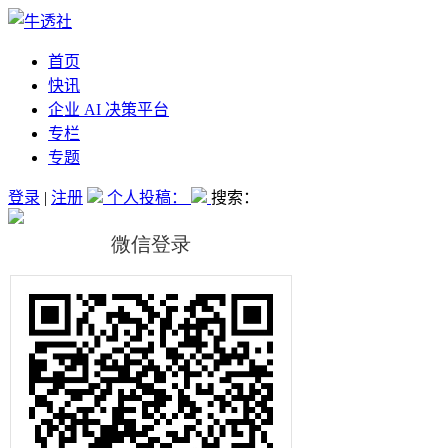
首页
快讯
企业 AI 决策平台
专栏
专题
登录
|
注册
个人投稿：
搜索：