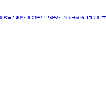
业
教育
互联网和相关服务
商务服务业
节流
开源
通用
数字化
神