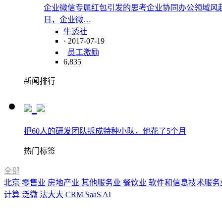
企业微信专属红包引发的思考企业协同办公领域风
日，企业微…
牛透社
· 2017-07-19
员工激励
6,835
新闻排行
把60人的研发团队拆成特种小队，他花了5个月
热门标签
全部
北京
零售业
房地产业
其他服务业
餐饮业
软件和信息技术服务
计算
泛微
法大大
CRM
SaaS
AI