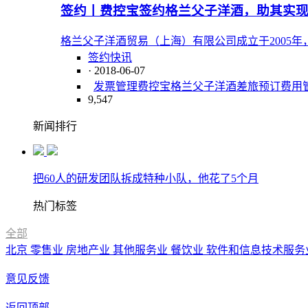
签约丨费控宝签约格兰父子洋酒，助其实
格兰父子洋酒贸易（上海）有限公司成立于2005
签约快讯
· 2018-06-07
发票管理
费控宝
格兰父子洋酒
差旅预订
费用
9,547
新闻排行
把60人的研发团队拆成特种小队，他花了5个月
热门标签
全部
北京
零售业
房地产业
其他服务业
餐饮业
软件和信息技术服务
意见反馈
返回顶部