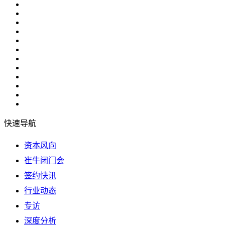
快速导航
资本风向
崔牛闭门会
签约快讯
行业动态
专访
深度分析