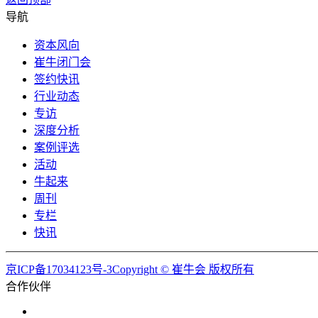
导航
资本风向
崔牛闭门会
签约快讯
行业动态
专访
深度分析
案例评选
活动
牛起来
周刊
专栏
快讯
京ICP备17034123号-3Copyright © 崔牛会 版权所有
合作伙伴